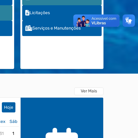
Licitações
Serviços e Manutenções
Ver Mais
Hoje
Sex
Sáb
31
1