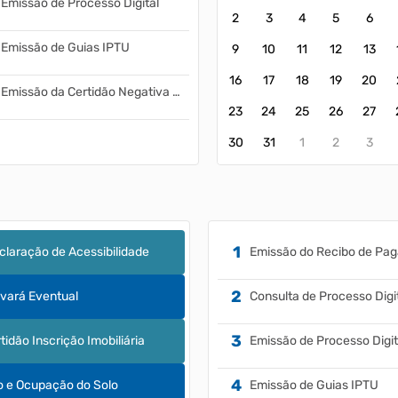
Emissão de Processo Digital
2
3
4
5
6
Emissão de Guias IPTU
9
10
11
12
13
16
17
18
19
20
Emissão da Certidão Negativa de Débitos - CND
23
24
25
26
27
30
31
1
2
3
claração de Acessibilidade
lvará Eventual
Consulta de Processo Digi
tidão Inscrição Imobiliária
Emissão de Processo Digit
 e Ocupação do Solo
Emissão de Guias IPTU