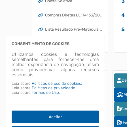
Coleta Seletiva
Compras Diretas LEI 14133/2021
Lista Resultado Pré-Matrícula Ed. Infantil 2023
Recomendações MP/SC
CONSENTIMENTO DE COOKIES
Utilizamos cookies e tecnologias
TAC Acessibilidade
semelhantes para fornecer-lhe uma
melhor experiência de navegação, assim
como providenciar alguns recursos
essenciais.
Iluminação Pública
De
Leia sobre
Políticas de uso de cookies.
Leia sobre
Políticas de privacidade.
Leia sobre
Termos de Uso.
Reserva para Estágio
A
Alinhamento para Muro
Cer
Aceitar
Solicitação de Habite-se
Uso