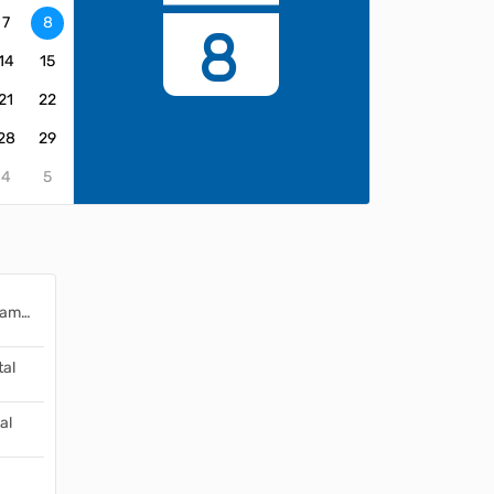
7
8
8
14
15
21
22
28
29
4
5
Emissão do Recibo de Pagamento
tal
al